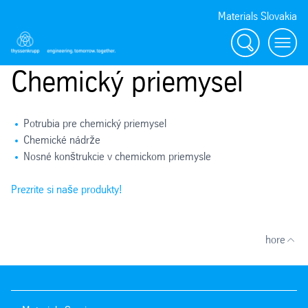
Materials Slovakia
Vyhľadávanie
Menu
Chemický priemysel
Potrubia pre chemický priemysel
Chemické nádrže
Nosné konštrukcie v chemickom priemysle
Prezrite si naše produkty!
hore