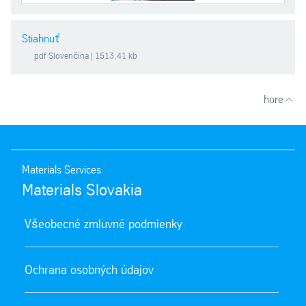
Stiahnuť
pdf
Slovenčina
| 1513.41 kb
hore
Materials Services
Materials Slovakia
Všeobecné zmluvné podmienky
Ochrana osobných údajov