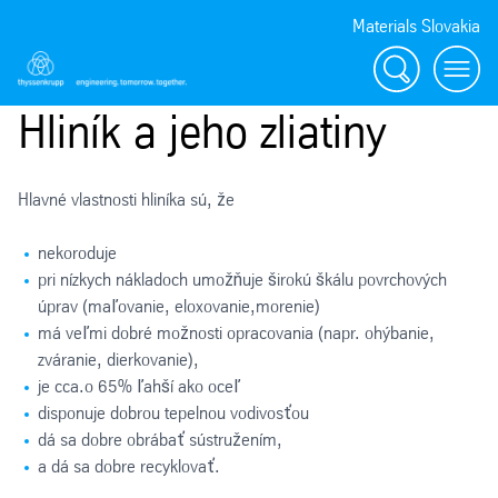
Materials Slovakia
Vyhľadávanie
Menu
Hliník a jeho zliatiny
Hlavné vlastnosti hliníka sú, že
nekoroduje
pri nízkych nákladoch umožňuje širokú škálu povrchových
úprav (maľovanie, eloxovanie,morenie)
má veľmi dobré možnosti opracovania (napr. ohýbanie,
zváranie, dierkovanie),
je cca.o 65% ľahší ako oceľ
disponuje dobrou tepelnou vodivosťou
dá sa dobre obrábať sústružením,
a dá sa dobre recyklovať.