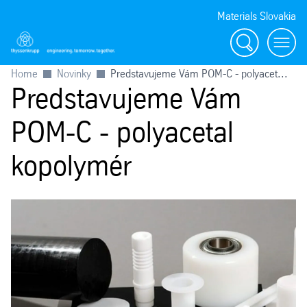
Materials Slovakia
Vyhľadávanie
Menu
Home
Novinky
Predstavujeme Vám POM-C - polyacet...
Predstavujeme Vám
POM-C - polyacetal
kopolymér